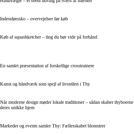
Håndvægte – et bredt udvalg på tværs af mærker
Indendørssko – overvejelser før køb
Køb af squashketcher – ting du bør vide på forhånd
En samlet præsentation af forskellige crosstrainere
Kunst og håndværk som spejl af livsstilen i Thy
Når moderne design møder lokale traditioner – sådan skaber thyboerne
deres unikke hjem
Markeder og events samler Thy: Fællesskabet blomstrer