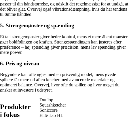
passer til din håndstørrelse, og udskift det regelmæssigt for at undgå, at
det bliver glat. Overvej også vibrationsdæmpning, hvis du har tendens
til ømme håndled.
5. Strengemønster og spænding
Et tæt strengemønster giver bedre kontrol, mens et mere åbent mønster
øger boldfølingen og kraften. Strengespændingen kan justeres efter
præference – høj spænding giver præcision, mens lav spænding giver
mere power.
6. Pris og niveau
Begyndere kan ofte nøjes med en prisvenlig model, mens øvede
spillere får mere ud af en ketcher med avancerede materialer og
optimeret balance. Overvej, hvor ofte du spiller, og hvor meget du
ønsker at investere i udstyret.
Dunlop
Squashketcher
Produkter
Soniccore
i fokus
Elite 135 HL