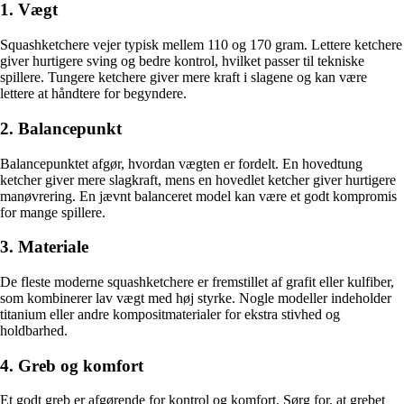
1. Vægt
Squashketchere vejer typisk mellem 110 og 170 gram. Lettere ketchere
giver hurtigere sving og bedre kontrol, hvilket passer til tekniske
spillere. Tungere ketchere giver mere kraft i slagene og kan være
lettere at håndtere for begyndere.
2. Balancepunkt
Balancepunktet afgør, hvordan vægten er fordelt. En hovedtung
ketcher giver mere slagkraft, mens en hovedlet ketcher giver hurtigere
manøvrering. En jævnt balanceret model kan være et godt kompromis
for mange spillere.
3. Materiale
De fleste moderne squashketchere er fremstillet af grafit eller kulfiber,
som kombinerer lav vægt med høj styrke. Nogle modeller indeholder
titanium eller andre kompositmaterialer for ekstra stivhed og
holdbarhed.
4. Greb og komfort
Et godt greb er afgørende for kontrol og komfort. Sørg for, at grebet