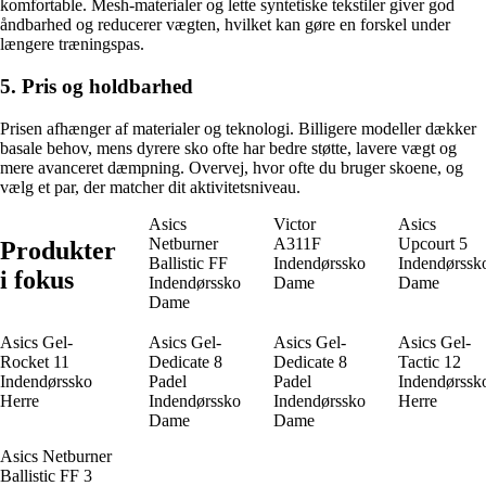
komfortable. Mesh-materialer og lette syntetiske tekstiler giver god
åndbarhed og reducerer vægten, hvilket kan gøre en forskel under
længere træningspas.
5. Pris og holdbarhed
Prisen afhænger af materialer og teknologi. Billigere modeller dækker
basale behov, mens dyrere sko ofte har bedre støtte, lavere vægt og
mere avanceret dæmpning. Overvej, hvor ofte du bruger skoene, og
vælg et par, der matcher dit aktivitetsniveau.
Asics
Victor
Asics
Netburner
A311F
Upcourt 5
Produkter
Ballistic FF
Indendørssko
Indendørssk
i fokus
Indendørssko
Dame
Dame
Dame
Asics Gel-
Asics Gel-
Asics Gel-
Asics Gel-
Rocket 11
Dedicate 8
Dedicate 8
Tactic 12
Indendørssko
Padel
Padel
Indendørssk
Herre
Indendørssko
Indendørssko
Herre
Dame
Dame
Asics Netburner
Ballistic FF 3