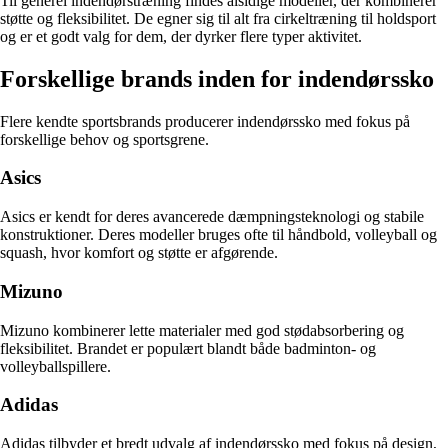
Til generel indendørstræning findes alsidige modeller, der kombinerer
støtte og fleksibilitet. De egner sig til alt fra cirkeltræning til holdsport
og er et godt valg for dem, der dyrker flere typer aktivitet.
Forskellige brands inden for indendørssko
Flere kendte sportsbrands producerer indendørssko med fokus på
forskellige behov og sportsgrene.
Asics
Asics er kendt for deres avancerede dæmpningsteknologi og stabile
konstruktioner. Deres modeller bruges ofte til håndbold, volleyball og
squash, hvor komfort og støtte er afgørende.
Mizuno
Mizuno kombinerer lette materialer med god stødabsorbering og
fleksibilitet. Brandet er populært blandt både badminton- og
volleyballspillere.
Adidas
Adidas tilbyder et bredt udvalg af indendørssko med fokus på design,