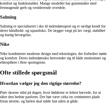
komfort og funktionalitet. Mange modeller har gummisåler med
fremragende greb og ventilerende overdele.
Salming
Salming er specialiseret i sko til indendørssport og er særligt kendt for
deres håndbold- og squashsko. De lægger vægt på lav vægt, stabilitet
og hurtig bevægelse.
Nike
Nike kombinerer moderne design med teknologier, der forbedrer støtte
og komfort. Deres indendørssko henvender sig til både motionister og
elitespillere i flere sportsgrene.
Ofte stillede spørgsmål
Hvordan vælger jeg den rigtige størrelse?
Prøv skoene sidst på dagen, hvor fødderne er lettest hævede, for at
sikre den bedste pasform. Der bør være cirka en centimeters plads
foran tæerne, og hælen skal sidde fast uden at glide.