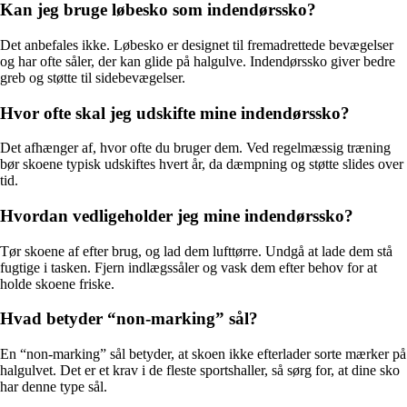
Kan jeg bruge løbesko som indendørssko?
Det anbefales ikke. Løbesko er designet til fremadrettede bevægelser
og har ofte såler, der kan glide på halgulve. Indendørssko giver bedre
greb og støtte til sidebevægelser.
Hvor ofte skal jeg udskifte mine indendørssko?
Det afhænger af, hvor ofte du bruger dem. Ved regelmæssig træning
bør skoene typisk udskiftes hvert år, da dæmpning og støtte slides over
tid.
Hvordan vedligeholder jeg mine indendørssko?
Tør skoene af efter brug, og lad dem lufttørre. Undgå at lade dem stå
fugtige i tasken. Fjern indlægssåler og vask dem efter behov for at
holde skoene friske.
Hvad betyder “non-marking” sål?
En “non-marking” sål betyder, at skoen ikke efterlader sorte mærker på
halgulvet. Det er et krav i de fleste sportshaller, så sørg for, at dine sko
har denne type sål.