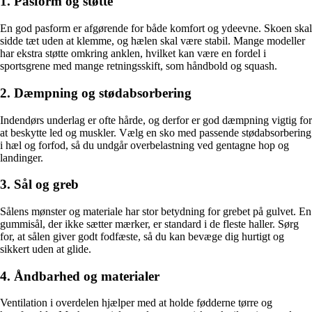
1. Pasform og støtte
En god pasform er afgørende for både komfort og ydeevne. Skoen skal
sidde tæt uden at klemme, og hælen skal være stabil. Mange modeller
har ekstra støtte omkring anklen, hvilket kan være en fordel i
sportsgrene med mange retningsskift, som håndbold og squash.
2. Dæmpning og stødabsorbering
Indendørs underlag er ofte hårde, og derfor er god dæmpning vigtig for
at beskytte led og muskler. Vælg en sko med passende stødabsorbering
i hæl og forfod, så du undgår overbelastning ved gentagne hop og
landinger.
3. Sål og greb
Sålens mønster og materiale har stor betydning for grebet på gulvet. En
gummisål, der ikke sætter mærker, er standard i de fleste haller. Sørg
for, at sålen giver godt fodfæste, så du kan bevæge dig hurtigt og
sikkert uden at glide.
4. Åndbarhed og materialer
Ventilation i overdelen hjælper med at holde fødderne tørre og