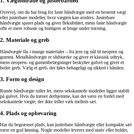
1. Vægtområde og justerbarhed
Overvej, om du har brug for faste håndvægte med en bestemt vægt
eller justerbare modeller, hvor vægten kan ændres. Justerbare
håndvægte sparer plads og giver fleksibilitet, mens faste håndvægte
ofte er mere robuste og hurtigere at bruge under træning.
2. Materiale og greb
Håndvægte fås i mange materialer – fra jern og stål til neopren og
gummi. Metalhåndvægte er slidstærke og giver et klassisk udtryk,
mens neopren- og gummibelægninger beskytter gulvet og giver et
bedre greb. Vælg et greb, der føles behageligt og sikkert i hånden.
3. Form og design
Runde håndvægte ruller let, mens sekskantede modeller ligger stabilt
på gulvet. Hvis du træner derhjemme, kan det være en fordel med
sekskantede vægte, der ikke triller væk mellem sæt.
4. Plads og opbevaring
Har du begrænset plads, kan justerbare håndvægte eller kompakte sæt
være en god løsning. Nogle modeller leveres med stativ eller holder,