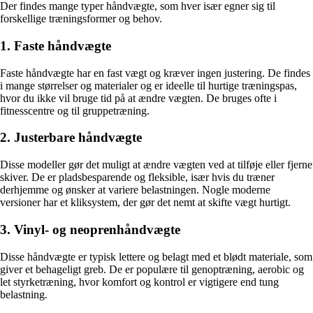
Der findes mange typer håndvægte, som hver især egner sig til
forskellige træningsformer og behov.
1. Faste håndvægte
Faste håndvægte har en fast vægt og kræver ingen justering. De findes
i mange størrelser og materialer og er ideelle til hurtige træningspas,
hvor du ikke vil bruge tid på at ændre vægten. De bruges ofte i
fitnesscentre og til gruppetræning.
2. Justerbare håndvægte
Disse modeller gør det muligt at ændre vægten ved at tilføje eller fjerne
skiver. De er pladsbesparende og fleksible, især hvis du træner
derhjemme og ønsker at variere belastningen. Nogle moderne
versioner har et kliksystem, der gør det nemt at skifte vægt hurtigt.
3. Vinyl- og neoprenhåndvægte
Disse håndvægte er typisk lettere og belagt med et blødt materiale, som
giver et behageligt greb. De er populære til genoptræning, aerobic og
let styrketræning, hvor komfort og kontrol er vigtigere end tung
belastning.