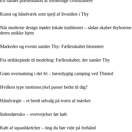
En samlet præsentation af forskellige crosstrainere
Kunst og håndværk som spejl af livsstilen i Thy
Når moderne design møder lokale traditioner – sådan skaber thyboerne
deres unikke hjem
Markeder og events samler Thy: Fællesskabet blomstrer
Fra strikkepinde til modeltog: Fællesskaber, der samler Thy
Grøn overnatning i det fri – bæredygtig camping ved Thisted
Hvilken type motionscykel passer bedst til dig?
Håndvægte – et bredt udvalg på tværs af mærker
Indendørssko – overvejelser før køb
Køb af squashketcher – ting du bør vide på forhånd