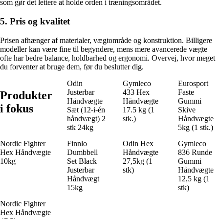
som gør det lettere at holde orden i træningsområdet.
5. Pris og kvalitet
Prisen afhænger af materialer, vægtområde og konstruktion. Billigere
modeller kan være fine til begyndere, mens mere avancerede vægte
ofte har bedre balance, holdbarhed og ergonomi. Overvej, hvor meget
du forventer at bruge dem, før du beslutter dig.
Odin
Gymleco
Eurosport
Justerbar
433 Hex
Faste
Produkter
Håndvægte
Håndvægte
Gummi
i fokus
Sæt (12-i-én
17.5 kg (1
Skive
håndvægt) 2
stk.)
Håndvægte
stk 24kg
5kg (1 stk.)
Nordic Fighter
Finnlo
Odin Hex
Gymleco
Hex Håndvægte
Dumbbell
Håndvægte
836 Runde
10kg
Set Black
27,5kg (1
Gummi
Justerbar
stk)
Håndvægte
Håndvægt
12,5 kg (1
15kg
stk)
Nordic Fighter
Hex Håndvægte