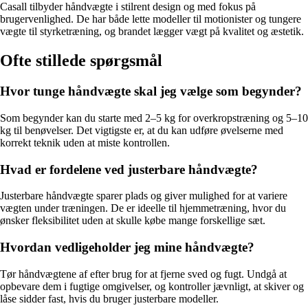
Casall tilbyder håndvægte i stilrent design og med fokus på
brugervenlighed. De har både lette modeller til motionister og tungere
vægte til styrketræning, og brandet lægger vægt på kvalitet og æstetik.
Ofte stillede spørgsmål
Hvor tunge håndvægte skal jeg vælge som begynder?
Som begynder kan du starte med 2–5 kg for overkropstræning og 5–10
kg til benøvelser. Det vigtigste er, at du kan udføre øvelserne med
korrekt teknik uden at miste kontrollen.
Hvad er fordelene ved justerbare håndvægte?
Justerbare håndvægte sparer plads og giver mulighed for at variere
vægten under træningen. De er ideelle til hjemmetræning, hvor du
ønsker fleksibilitet uden at skulle købe mange forskellige sæt.
Hvordan vedligeholder jeg mine håndvægte?
Tør håndvægtene af efter brug for at fjerne sved og fugt. Undgå at
opbevare dem i fugtige omgivelser, og kontroller jævnligt, at skiver og
låse sidder fast, hvis du bruger justerbare modeller.