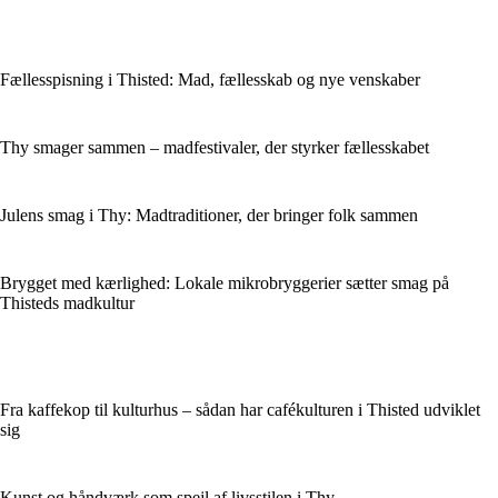
Fællesspisning i Thisted: Mad, fællesskab og nye venskaber
Thy smager sammen – madfestivaler, der styrker fællesskabet
Julens smag i Thy: Madtraditioner, der bringer folk sammen
Brygget med kærlighed: Lokale mikrobryggerier sætter smag på
Thisteds madkultur
Fra kaffekop til kulturhus – sådan har cafékulturen i Thisted udviklet
sig
Kunst og håndværk som spejl af livsstilen i Thy