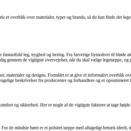
 et overblik over materialer, typer og brands, så du kan finde det leget
antasifuld leg, tryghed og læring. Fra farverige bymotiver til bløde akt
 vi dig gennem de vigtigste overvejelser, når du skal vælge legetæppe, og
ser, materialer og designs. Formålet er at give et informativt overblik ov
gelige beskrivelser fra producenter og forhandlere og er opsummeret for
mfort og sikkerhed. Her er nogle af de vigtigste faktorer at tage højde 
. For de mindste børn er et polstret tæppe med aftageligt betræk ideelt, m