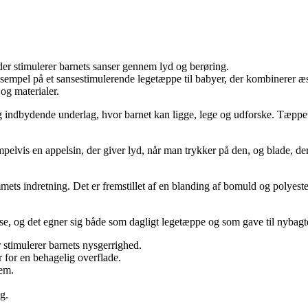
der stimulerer barnets sanser gennem lyd og berøring.
mpel på et sansestimulerende legetæppe til babyer, der kombinerer æste
 og materialer.
ndbydende underlag, hvor barnet kan ligge, lege og udforske. Tæppet er
mpelvis en appelsin, der giver lyd, når man trykker på den, og blade, de
mmets indretning. Det er fremstillet af en blanding af bomuld og polyest
e, og det egner sig både som dagligt legetæppe og som gave til nybagt
 stimulerer barnets nysgerrighed.
for en behagelig overflade.
jem.
g.