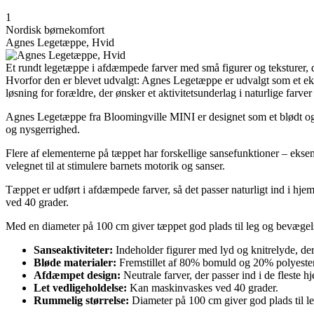
1
Nordisk børnekomfort
Agnes Legetæppe, Hvid
Et rundt legetæppe i afdæmpede farver med små figurer og teksturer, 
Hvorfor den er blevet udvalgt: Agnes Legetæppe er udvalgt som et ekse
løsning for forældre, der ønsker et aktivitetsunderlag i naturlige farver
Agnes Legetæppe fra Bloomingville MINI er designet som et blødt og i
og nysgerrighed.
Flere af elementerne på tæppet har forskellige sansefunktioner – ekse
velegnet til at stimulere barnets motorik og sanser.
Tæppet er udført i afdæmpede farver, så det passer naturligt ind i hje
ved 40 grader.
Med en diameter på 100 cm giver tæppet god plads til leg og bevægels
Sanseaktiviteter:
Indeholder figurer med lyd og knitrelyde, der
Bløde materialer:
Fremstillet af 80% bomuld og 20% polyester 
Afdæmpet design:
Neutrale farver, der passer ind i de fleste h
Let vedligeholdelse:
Kan maskinvaskes ved 40 grader.
Rummelig størrelse:
Diameter på 100 cm giver god plads til le