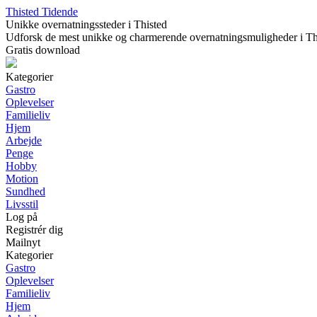
Thisted Tidende
Unikke overnatningssteder i Thisted
Udforsk de mest unikke og charmerende overnatningsmuligheder i Thiste
Gratis download
Kategorier
Gastro
Oplevelser
Familieliv
Hjem
Arbejde
Penge
Hobby
Motion
Sundhed
Livsstil
Log på
Registrér dig
Mailnyt
Kategorier
Gastro
Oplevelser
Familieliv
Hjem