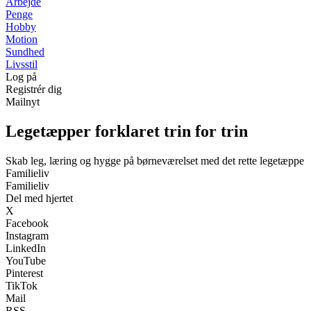
Arbejde
Penge
Hobby
Motion
Sundhed
Livsstil
Log på
Registrér dig
Mailnyt
Legetæpper forklaret trin for trin
Skab leg, læring og hygge på børneværelset med det rette legetæppe
Familieliv
Familieliv
Del med hjertet
X
Facebook
Instagram
LinkedIn
YouTube
Pinterest
TikTok
Mail
RSS